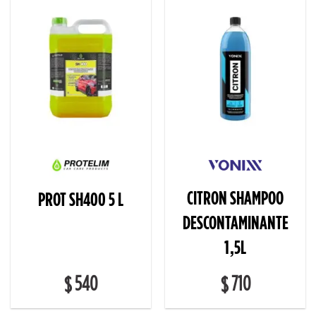
CITRON SHAMPOO
PROT SH400 5 L
DESCONTAMINANTE
1,5L
540
710
$
$