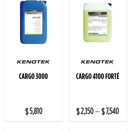
CARGO 3000
CARGO 4100 FORTÉ
5,810
2,150
7,540
–
$
$
$