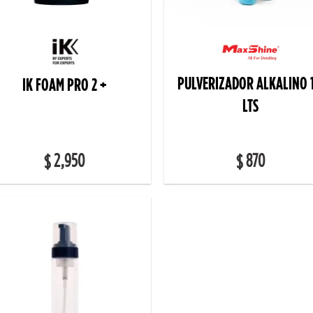
PULVERIZADOR ALKALINO 1
IK FOAM PRO 2 +
LTS
2,950
870
$
$