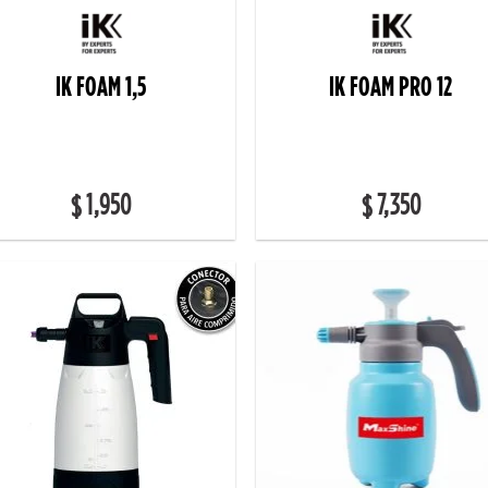
IK FOAM 1,5
IK FOAM PRO 12
1,950
7,350
$
$