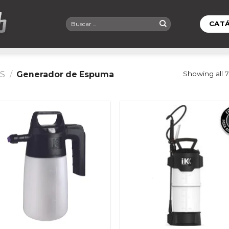
Buscar
CAT
por:
S
/
Generador de Espuma
Showing all 7