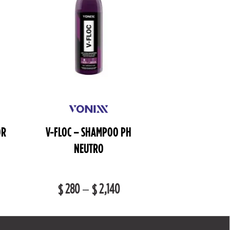
OR
V-FLOC – SHAMPOO PH
NEUTRO
280
–
2,140
$
$