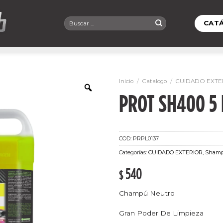
Buscar
CAT
por:
Inicio
/
Catalogo
/
CUIDADO EXTE
PROT SH400 5 
COD:
PRPL0137
Categorías:
CUIDADO EXTERIOR
,
Sham
540
$
Champú Neutro
Gran Poder De Limpieza