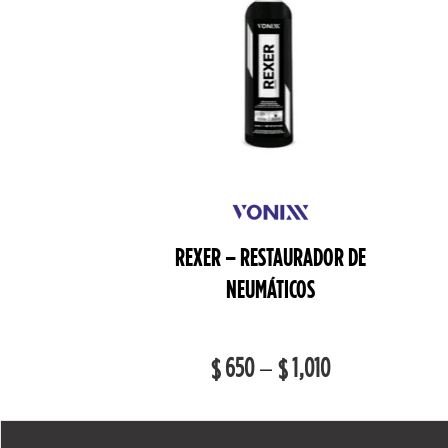
ETINHO –
REXER – RESTAURADOR DE
NTADOR DE
NEUMÁTICOS
ÁTICOS
–
950
650
–
1,010
$
$
$