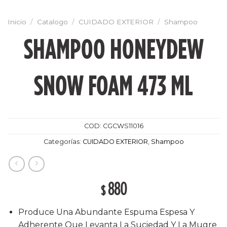
Inicio
/
Catalogo
/
CUIDADO EXTERIOR
/
Shampoo
SHAMPOO HONEYDEW
SNOW FOAM 473 ML
COD:
CGCWS11016
Categorías:
CUIDADO EXTERIOR
,
Shampoo
880
$
Produce Una Abundante Espuma Espesa Y
Adherente Que Levanta La Suciedad Y La Mugre