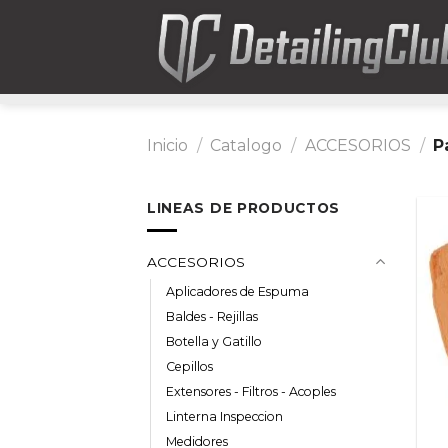
Skip
to
content
Inicio
/
Catalogo
/
ACCESORIOS
/
P
LINEAS DE PRODUCTOS
ACCESORIOS
Aplicadores de Espuma
Baldes - Rejillas
Botella y Gatillo
Cepillos
Extensores - Filtros - Acoples
Linterna Inspeccion
Medidores