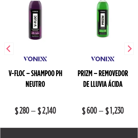
V-FLOC – SHAMPOO PH
PRIZM – REMOVEDOR
NEUTRO
DE LLUVIA ÁCIDA
280
2,140
600
1,230
–
–
$
$
$
$