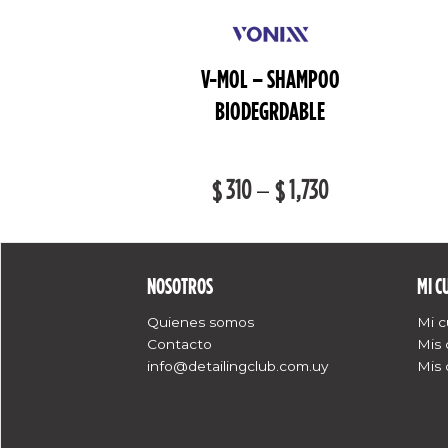
– SHAMPOO
V-MOL – SHAMPOO
TE PARA MOTOS
BIODEGRDABLE
–
980
310
–
1,730
$
$
$
NOSOTROS
MI C
Quienes somos
Mi 
Contacto
Mis
info@detailingclub.com.uy
Mis 