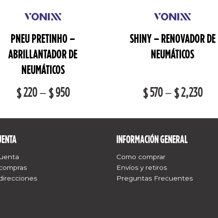
PNEU PRETINHO –
SHINY – RENOVADOR DE
ABRILLANTADOR DE
NEUMÁTICOS
NEUMÁTICOS
220
–
950
570
–
2,230
$
$
$
$
UENTA
INFORMACIÓN GENERAL
cuenta
Como comprar
 compras
Envíos y retiros
direcciones
Preguntas Frecuentes