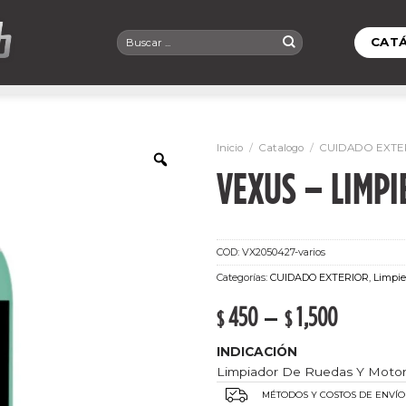
Buscar
CAT
por:
Inicio
/
Catalogo
/
CUIDADO EXTE
VEXUS – LIMPI
COD:
VX2050427-varios
Categorías:
CUIDADO EXTERIOR
,
Limpie
450
–
1,500
$
$
INDICACIÓN
Limpiador De Ruedas Y Motor
MÉTODOS Y COSTOS DE ENVÍO