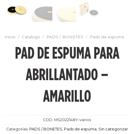
Inicio
/
Catalogo
/
PADS / BONETES
/
Pads de espuma
PAD DE ESPUMA PARA
ABRILLANTADO –
AMARILLO
COD:
MS2022148Y-varios
Categorías:
PADS / BONETES
,
Pads de espuma
,
Sin categorizar