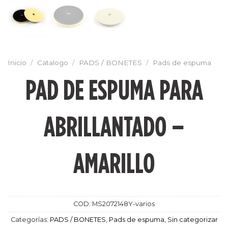
Inicio
/
Catalogo
/
PADS / BONETES
/
Pads de espuma
PAD DE ESPUMA PARA
ABRILLANTADO –
AMARILLO
COD:
MS2072148Y-varios
Categorías:
PADS / BONETES
,
Pads de espuma
,
Sin categorizar