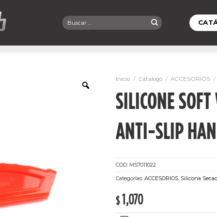
Buscar
CAT
por:
Inicio
/
Catalogo
/
ACCESORIOS
/
SILICONE SOFT
ANTI-SLIP HA
COD:
MS7011022
Categorías:
ACCESORIOS
,
Silicona Seca
1,070
$