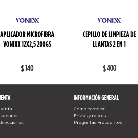
APLICADOR MICROFIBRA
CEPILLO DE LIMPIEZA DE
VONIXX 12X2,5 200GS
LLANTAS 2 EN 1
140
400
$
$
UENTA
INFORMACIÓN GENERAL
cuenta
Como comprar
 compras
Envíos y retiros
direcciones
Preguntas Frecuentes