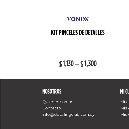
INSPECCIÓN PRO
KIT PINCELES DE DETALLES
VX900LM10W
,300
1,130
–
1,300
$
$
NOSOTROS
MI C
Quienes somos
Mi 
Contacto
Mis
info@detailingclub.com.uy
Mis 