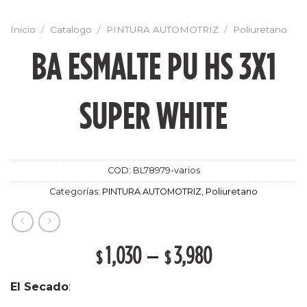
Inicio
/
Catalogo
/
PINTURA AUTOMOTRIZ
/
Poliuretano
BA ESMALTE PU HS 3X1
SUPER WHITE
COD:
BL78979-varios
Categorías:
PINTURA AUTOMOTRIZ
,
Poliuretano
1,030
–
3,980
$
$
El Secado
: