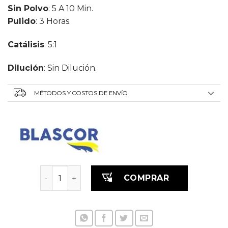
Sin Polvo
: 5 A 10 Min.
Pulido
: 3 Horas.
Catálisis
: 5:1
Dilu
C
I
Ón
: Sin Dilución.
MÉTODOS Y COSTOS DE ENVÍO
BA CATALIZ.P/BARNIZ PU FAST WORK 150ML ca
COMPRAR