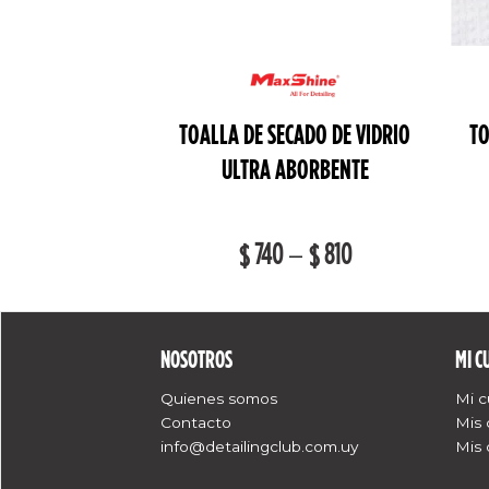
TOALLA DE SECADO DE VIDRIO
TO
ULTRA ABORBENTE
740
–
810
$
$
NOSOTROS
MI C
Quienes somos
Mi 
Contacto
Mis
info@detailingclub.com.uy
Mis 