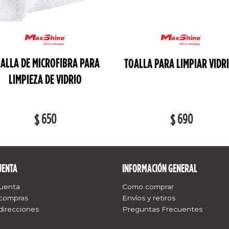
ALLA DE MICROFIBRA PARA
TOALLA PARA LIMPIAR VIDR
LIMPIEZA DE VIDRIO
650
690
$
$
UENTA
INFORMACIÓN GENERAL
cuenta
Como comprar
 compras
Envíos y retiros
direcciones
Preguntas Frecuentes