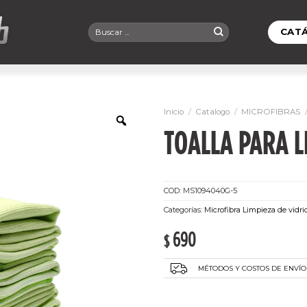
Buscar
CAT
por:
Inicio
/
Catalogo
/
MICROFIBRAS
TOALLA PARA L
COD:
MS1094040G-5
Categorías:
Microfibra Limpieza de vidri
690
$
MÉTODOS Y COSTOS DE ENVÍO