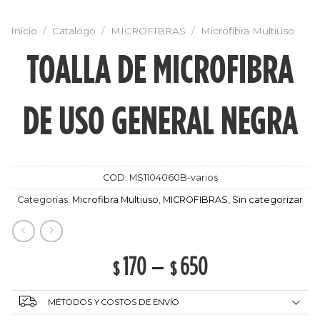
Inicio
/
Catalogo
/
MICROFIBRAS
/
Microfibra Multiuso
TOALLA DE MICROFIBRA
DE USO GENERAL NEGRA
COD:
MS1104060B-varios
Categorías:
Microfibra Multiuso
,
MICROFIBRAS
,
Sin categorizar
170
–
650
$
$
MÉTODOS Y COSTOS DE ENVÍO