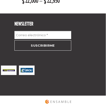
22,000
–
22,950
$
$
NEWSLETTER
Correo
electrónico
*