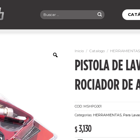
Buscar
CAT
por:
Inicio
/
Catalogo
/
HERRAMIENTAS
PISTOLA DE LA
ROCIADOR DE 
COD:
MSHPG001
Categorías:
HERRAMIENTAS
,
Para Lava
3,130
$