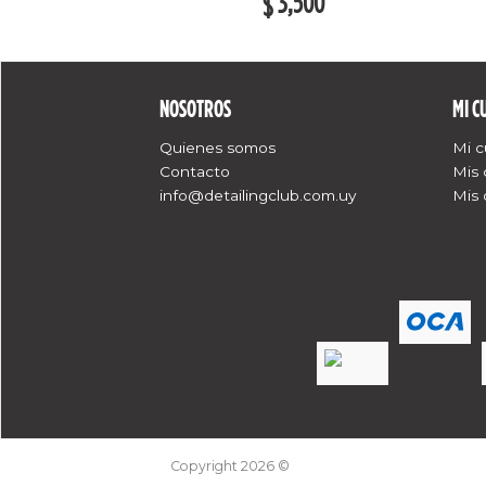
4,670
3,500
$
NOSOTROS
MI C
Quienes somos
Mi 
Contacto
Mis
info@detailingclub.com.uy
Mis 
Copyright 2026 ©