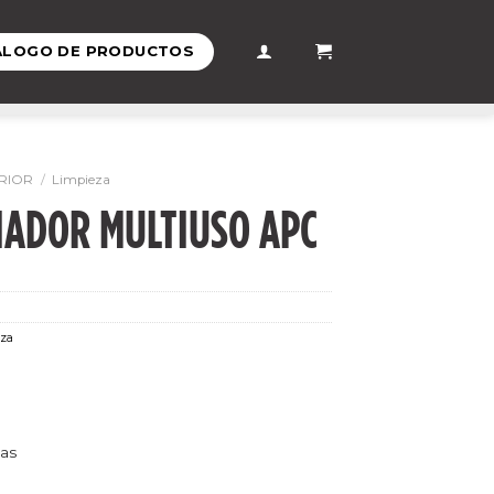
ÁLOGO DE PRODUCTOS
RIOR
/
Limpieza
IADOR MULTIUSO APC
za
das