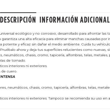
DESCRIPCIÓN
INFORMACIÓN ADICIONAL
iversal ecológico y no corrosivo, desarrollado para afrontar las t
a garantiza una alta eficacia para eliminar manchas causadas por i
potente y eficaz sin dañar el medio ambiente. Cuida tu vehículo y
Pruébalo ahora y deja tus superficies relucientes como nuevas, si
, neumáticos, chasis, cromo, tapicería, alfombras, telas, metales
las de tornado.
cos interiores ni exteriores.
 de cuero.
 INTENSA
es, neumáticos, chasis, cromo, tapicería, alfombras, telas, metal
icos interiores ni exteriores. Tampoco se recomienda su uso en a