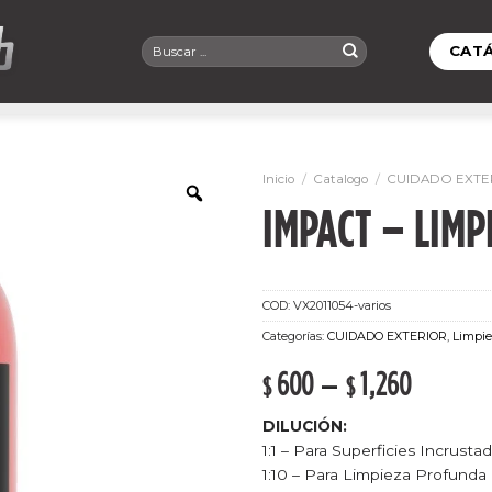
Buscar
CAT
por:
Inicio
/
Catalogo
/
CUIDADO EXTE
IMPACT – LIMP
COD:
VX2011054-varios
Categorías:
CUIDADO EXTERIOR
,
Limpie
600
–
1,260
$
$
DILUCIÓN:
1:1 – Para Superficies Incrusta
1:10 – Para Limpieza Profunda