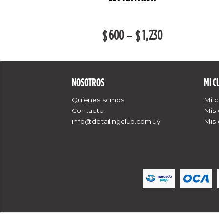
–
2,140
600
–
1,230
$
$
$
NOSOTROS
MI C
Quienes somos
Mi 
Contacto
Mis
info@detailingclub.com.uy
Mis 