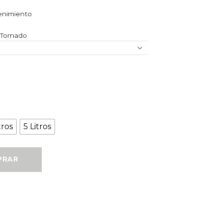
enimiento
 Tornado
tros
5 Litros
O APC cantidad
PRAR