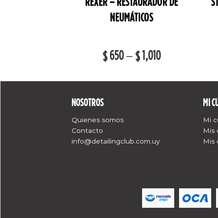
REXER – RESTAURADOR DE
S
NEUMÁTICOS
650
–
1,010
$
$
NOSOTROS
MI C
Quienes somos
Mi 
Contacto
Mis
info@detailingclub.com.uy
Mis 