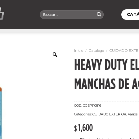
Buscar
CAT
por:
Inicio
/
Catalogo
/
CUIDADO EXTE
HEAVY DUTY E
MANCHAS DE A
COD:
CGSPI10816
Categorías:
CUIDADO EXTERIOR
,
Varios
1,600
$