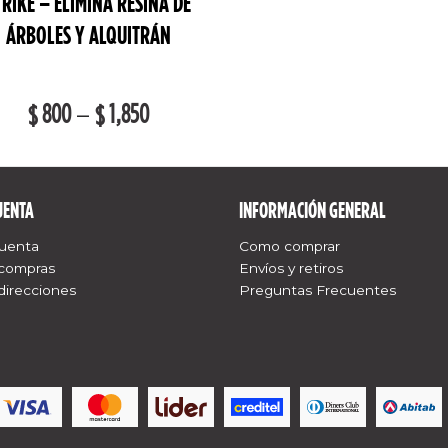
TRIKE – ELIMINA RESINA DE
ÁRBOLES Y ALQUITRÁN
800
–
1,850
$
$
UENTA
INFORMACIÓN GENERAL
cuenta
Como comprar
 compras
Envíos y retiros
direcciones
Preguntas Frecuentes