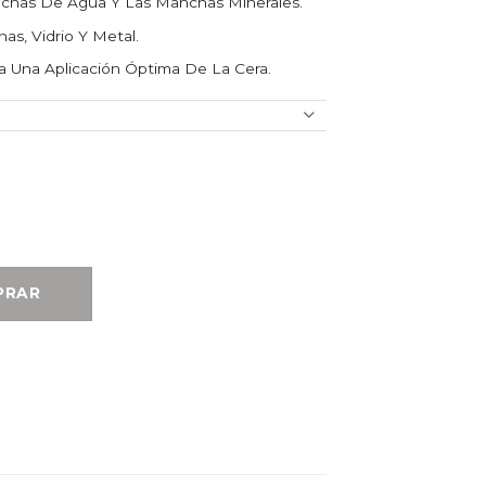
nchas De Agua Y Las Manchas Minerales.
as, Vidrio Y Metal.
ra Una Aplicación Óptima De La Cera.
nchas de Agua 473 ml cantidad
PRAR