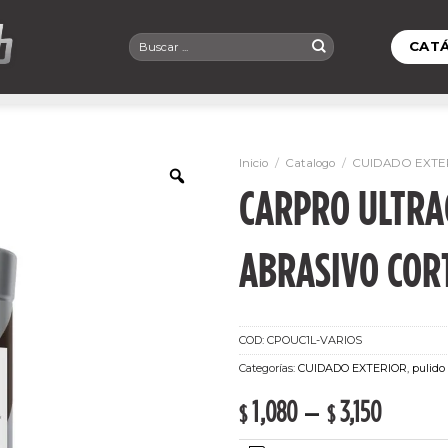
Buscar
CAT
por:
Inicio
/
Catalogo
/
CUIDADO EXTE
CARPRO ULTRA
ABRASIVO COR
COD:
CPOUC1L-VARIOS
Categorías:
CUIDADO EXTERIOR
,
pulido
1,080
–
3,150
$
$