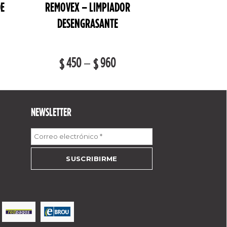
DE
REMOVEX – LIMPIADOR
DESENGRASANTE
450
–
960
$
$
NEWSLETTER
Correo
electrónico
*