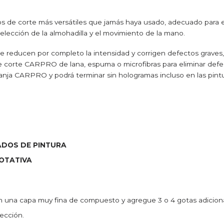
de corte más versátiles que jamás haya usado, adecuado para e
 elección de la almohadilla y el movimiento de la mano.
ue reducen por completo la intensidad y corrigen defectos graves
de corte CARPRO de lana, espuma o microfibras para eliminar de
naranja CARPRO y podrá terminar sin hologramas incluso en las pint
DOS DE PINTURA
OTATIVA
on una capa muy fina de compuesto y agregue 3 o 4 gotas adicio
sección.