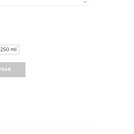
250 ml
asivo Corte Alto cantidad
PRAR