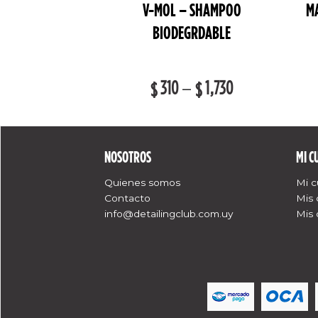
– LIMPIADOR DE
V-MOL – SHAMPOO
M
RIOS
BIODEGRDABLE
–
810
310
–
1,730
$
$
$
NOSOTROS
MI C
Quienes somos
Mi 
Contacto
Mis
info@detailingclub.com.uy
Mis 