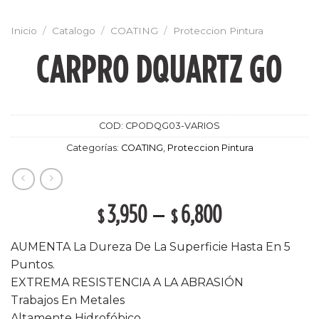
Inicio
/
Catalogo
/
COATING
/
Proteccion Pintura
CARPRO DQUARTZ GO
COD:
CPODQG03-VARIOS
Categorías:
COATING
,
Proteccion Pintura
3,950
–
6,800
$
$
AUMENTA La Dureza De La Superficie Hasta En 5
Puntos.
EXTREMA RESISTENCIA A LA ABRASIÓN
Trabajos En Metales
Altamente Hidrofóbico