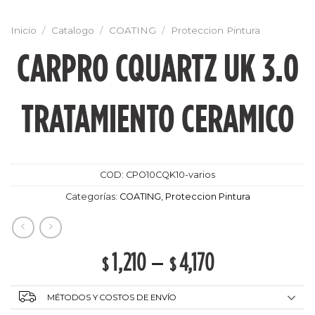
Inicio
/
Catalogo
/
COATING
/
Proteccion Pintura
CARPRO CQUARTZ UK 3.0
TRATAMIENTO CERAMICO
COD:
CPO10CQK10-varios
Categorías:
COATING
,
Proteccion Pintura
1,210
–
4,170
$
$
MÉTODOS Y COSTOS DE ENVÍO