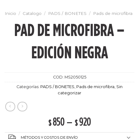
Inicio
/
Catalogo
/
PADS / BONETES
/
Pads de microfibra
PAD DE MICROFIBRA –
EDICIÓN NEGRA
COD:
MS2050125
Categorías:
PADS / BONETES
,
Pads de microfibra
,
Sin
categorizar
850
–
920
$
$
MÉTODOS Y COSTOS DE ENVÍO