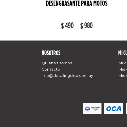
ÁTICOS
DESENGRASANTE PARA MOTOS
–
1,010
490
–
980
$
$
$
NOSOTROS
MI C
Quienes somos
Mi 
Contacto
Mis
info@detailingclub.com.uy
Mis 