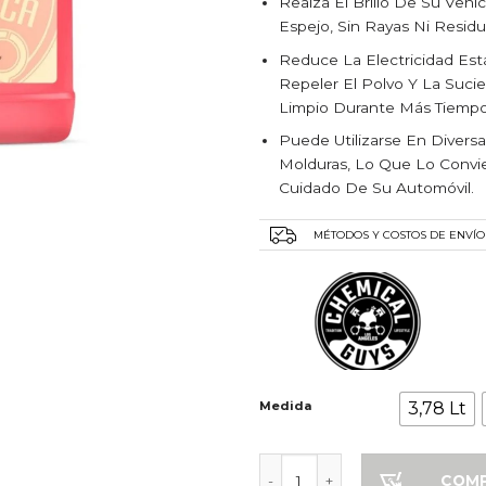
Realza El Brillo De Su Veh
Espejo, Sin Rayas Ni Resid
Reduce La Electricidad Es
Repeler El Polvo Y La Suci
Limpio Durante Más Tiempo
Puede Utilizarse En Diversa
Molduras, Lo Que Lo Convie
Cuidado De Su Automóvil.
MÉTODOS Y COSTOS DE ENVÍO
Medida
3,78 Lt
Limpiador Speed Wipe Quick 
COM