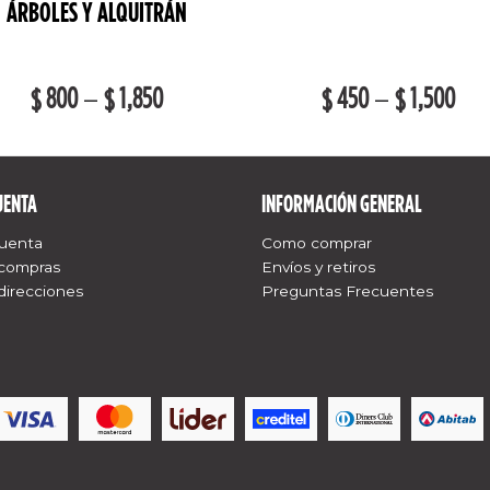
ÁRBOLES Y ALQUITRÁN
800
–
1,850
450
–
1,500
$
$
$
$
UENTA
INFORMACIÓN GENERAL
cuenta
Como comprar
 compras
Envíos y retiros
direcciones
Preguntas Frecuentes