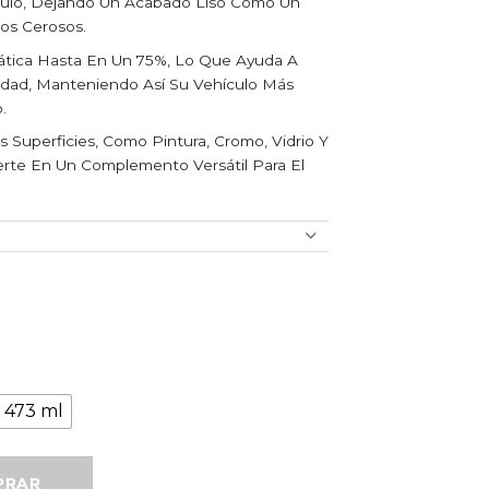
ículo, Dejando Un Acabado Liso Como Un
uos Cerosos.
tática Hasta En Un 75%, Lo Que Ayuda A
edad, Manteniendo Así Su Vehículo Más
.
s Superficies, Como Pintura, Cromo, Vidrio Y
rte En Un Complemento Versátil Para El
473 ml
Detailer cantidad
PRAR