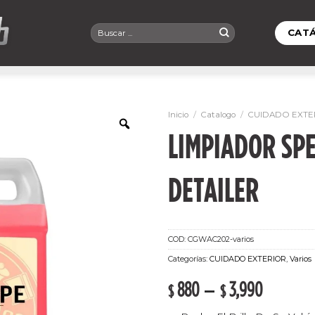
Buscar
CAT
por:
Inicio
/
Catalogo
/
CUIDADO EXTE
LIMPIADOR SP
DETAILER
COD:
CGWAC202-varios
Categorías:
CUIDADO EXTERIOR
,
Varios
880
–
3,990
$
$