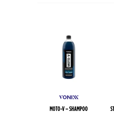
STAURADOR DE
MOTO-V – SHAMPOO
S