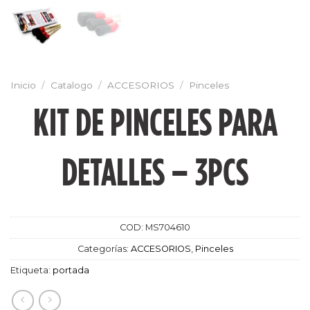
Inicio
/
Catalogo
/
ACCESORIOS
/
Pinceles
KIT DE PINCELES PARA
DETALLES – 3PCS
COD:
MS704610
Categorías:
ACCESORIOS
,
Pinceles
Etiqueta:
portada