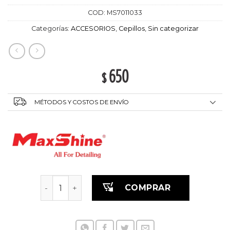
COD:
MS7011033
Categorías:
ACCESORIOS
,
Cepillos
,
Sin categorizar
650
$
MÉTODOS Y COSTOS DE ENVÍO
Cepillo para limpiar llantas y ruedas con agar
COMPRAR