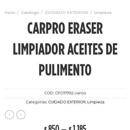
Inicio
/
Catalogo
/
CUIDADO EXTERIOR
/
Limpieza
CARPRO ERASER
LIMPIADOR ACEITES DE
PULIMENTO
COD:
CPO17992-varios
Categorías:
CUIDADO EXTERIOR
,
Limpieza
850
–
1,185
$
$